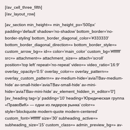
[/av_cell_three_fifth]
[/av_layout_row]
[av_section min_height=» min_height_px=’500px’
padding=’default’ shadow=’no-shadow’ bottom_border=’no-
border-styling’ bottom_border_diagonal_color=’#333333′
bottom_border_diagonal_direction=» bottom_border_style=»
custom_arrow_bg=» id=» color=’main_color’ custom_bg=’#ffffff’
src=» attachment=» attachment_size=» attach=’scroll’
position=’top left’ repeat=’no-repeat’ video=» video_ratio=’16:9′
overlay_opacity=’0.5′ overlay_color=» overlay_pattern=»
overlay_custom_pattern=» av-medium-hide=’aviaTBav-medium-
hide’ av-small-hide=’aviaTBav-small-hide’ av-mini-
hide=’aviaTBav-mini-hide’ av_element_hidden_in_editor=’0′]
[av_heading tag=’p’ padding=’10’ heading=’Юридическая группа
«ПравоВиК» — одни из лидеров рынка’ color=»
style=’blockquote modern-quote modern-centered’
custom_font=’#ffffff’ size=’30’ subheading_active=»
subheading_size=’15’ custom_class=» admin_preview_bg=» av-