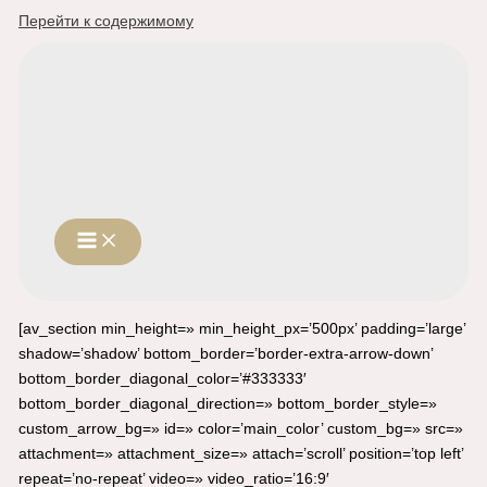
Перейти к содержимому
[av_section min_height=» min_height_px=’500px’ padding=’large’
shadow=’shadow’ bottom_border=’border-extra-arrow-down’
bottom_border_diagonal_color=’#333333′
bottom_border_diagonal_direction=» bottom_border_style=»
custom_arrow_bg=» id=» color=’main_color’ custom_bg=» src=»
attachment=» attachment_size=» attach=’scroll’ position=’top left’
repeat=’no-repeat’ video=» video_ratio=’16:9′