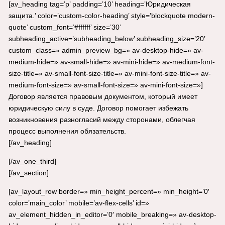
[av_heading tag=’p’ padding=’10’ heading=’Юридическая
защита.’ color=’custom-color-heading’ style=’blockquote modern-
quote’ custom_font=’#ffffff’ size=’30’
subheading_active=’subheading_below’ subheading_size=’20’
custom_class=» admin_preview_bg=» av-desktop-hide=» av-
medium-hide=» av-small-hide=» av-mini-hide=» av-medium-font-
size-title=» av-small-font-size-title=» av-mini-font-size-title=» av-
medium-font-size=» av-small-font-size=» av-mini-font-size=»]
Договор является правовым документом, который имеет
юридическую силу в суде. Договор помогает избежать
возникновения разногласий между сторонами, облегчая
процесс выполнения обязательств.
[/av_heading]
[/av_one_third]
[/av_section]
[av_layout_row border=» min_height_percent=» min_height=’0′
color=’main_color’ mobile=’av-flex-cells’ id=»
av_element_hidden_in_editor=’0′ mobile_breaking=» av-desktop-