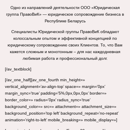
Одно из направлений деятельности ООО «Юридическая
группа ПравоВиК» — юридическое сопровождение бизнеса в
Республике Беларусь
Специалисты Юридической группы ПравоВиК обладают
колоссальным опытом и эффективной концепцией по
юридическому сопровождению своих Клиентов. То, что Вам
кажется сложным и монотонным – для нас каждодневная
любимая работа и профессиональный долг.
[/av_textblock]
[/av_one_half][av_one_fourth min_height=»
vertical_alignment=’av-align-top’ space=» margin=’0px’
margin_sync=’true’ padding=’5%,0px,0px,0px’ border=»
border_color=» radius=’0px’ radius_sync=’true’
background_color=» src=» attachment=» attachment_size=»
background_position=’top left’ background_repeat=’no-repeat’
animation=’right-to-left’ mobile_breaking=» mobile_display=»]