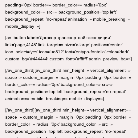
padding=’0px’ border=» border_color=» radius=’0px’
background_color=» src=» background_position=’top left’
background_repeat=’no-repeat’ animation=» mobile_breaking=»
mobile_display=»]
[av_button label=’Договор транспортной экспедиции’
link=’page,4145′ link_target=» size=’x-large’ position=’center’
icon_select=’yes’ icon=’ue812′ font=’entypo-fontello’ color=’dark’
custom_bg=’#444444′ custom_font=’#ffffff’ admin_preview_bg=»]
[/av_one_third][av_one_third min_height=» vertical_alignment=»
space=» custom_margin=» margin=’0px’ padding=’0px’ border=»
border_color=» radius=’0px’ background_color=» src=»
background_position=’top left’ background_repeat=’no-repeat’
animation=» mobile_breaking=» mobile_display=»]
[/av_one_third][av_one_third min_height=» vertical_alignment=»
space=» custom_margin=» margin=’0px’ padding=’0px’ border=»
border_color=» radius=’0px’ background_color=» src=»
background_position=’top left’ background_repeat=’no-repeat’