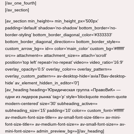
[/av_one_fourth]
[/av_section]
[av_section min_height=» min_height_px=’500px’
padding=’default’ shadow=’no-shadow’ bottom_border=’no-
border-styling’ bottom_border_diagonal_color=’#333333′
bottom_border_diagonal_direction=» bottom_border_style=»
custom_arrow_bg=» id=» color=’main_color’ custom_bg=’#ffffff’
src=» attachment=» attachment_size=» attach=’scroll’
position=’top left’ repeat=’no-repeat’ video=» video_ratio=’16:9′
overlay_opacity=’0.5′ overlay_color=» overlay_pattern=»
overlay_custom_pattern=» av-desktop-hide=’aviaTBav-desktop-
hide’ av_element_hidden_in_editor=’0′]
[av_heading heading=’Юридическая группа «ПравоВиК» —
одни из лидеров рынка’ tag=’p’ style=’blockquote modern-quote
modern-centered’ size=’30’ subheading_active=»
subheading_size=’15’ padding=’10’ color=» custom_font=’#ffffff’
av-medium-font-size-title=» av-small-font-size-title=» av-mini-
font-size-title=» av-medium-font-size=» av-small-font-size=» av-
mini-font-size=» admin_preview_bg=»][/av_heading]