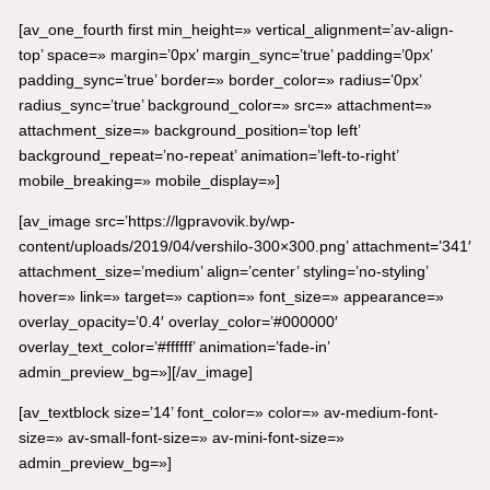
[av_one_fourth first min_height=» vertical_alignment=’av-align-
top’ space=» margin=’0px’ margin_sync=’true’ padding=’0px’
padding_sync=’true’ border=» border_color=» radius=’0px’
radius_sync=’true’ background_color=» src=» attachment=»
attachment_size=» background_position=’top left’
background_repeat=’no-repeat’ animation=’left-to-right’
mobile_breaking=» mobile_display=»]
[av_image src=’https://lgpravovik.by/wp-
content/uploads/2019/04/vershilo-300×300.png’ attachment=’341′
attachment_size=’medium’ align=’center’ styling=’no-styling’
hover=» link=» target=» caption=» font_size=» appearance=»
overlay_opacity=’0.4′ overlay_color=’#000000′
overlay_text_color=’#ffffff’ animation=’fade-in’
admin_preview_bg=»][/av_image]
[av_textblock size=’14’ font_color=» color=» av-medium-font-
size=» av-small-font-size=» av-mini-font-size=»
admin_preview_bg=»]