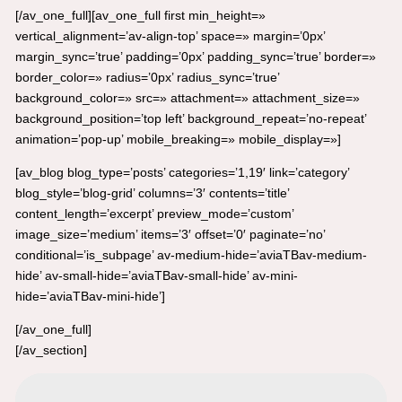
[/av_one_full][av_one_full first min_height=»
vertical_alignment=’av-align-top’ space=» margin=’0px’
margin_sync=’true’ padding=’0px’ padding_sync=’true’ border=»
border_color=» radius=’0px’ radius_sync=’true’
background_color=» src=» attachment=» attachment_size=»
background_position=’top left’ background_repeat=’no-repeat’
animation=’pop-up’ mobile_breaking=» mobile_display=»]
[av_blog blog_type=’posts’ categories=’1,19′ link=’category’
blog_style=’blog-grid’ columns=’3′ contents=’title’
content_length=’excerpt’ preview_mode=’custom’
image_size=’medium’ items=’3′ offset=’0′ paginate=’no’
conditional=’is_subpage’ av-medium-hide=’aviaTBav-medium-
hide’ av-small-hide=’aviaTBav-small-hide’ av-mini-
hide=’aviaTBav-mini-hide’]
[/av_one_full]
[/av_section]