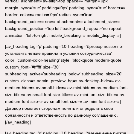
vertical_alignment=’av-align-top’ space=» margin=’0px’
margin_sync=’true’ padding=’0px’ padding_sync=’true’ border=»
border_color=» radius=’0px’ radius_sync=’true’
background_color=» src=» attachment=» attachment_size=»
background_position=’top left’ background_repeat=’no-repeat’
animation=’left-to-right’ mobile_breaking=» mobile_display=»]
[av_heading tag=’p’ padding=’10’ heading=’Договор позволяет
установить четкие правила и условия сотрудничества’
color=’custom-color-heading’ style=’blockquote modern-quote’
custom_font=’#ffffff’ size=’30’
subheading_active=’subheading_below’ subheading_size=’20’
custom_class=» admin_preview_bg=» av-desktop-hide=» av-
medium-hide=» av-small-hide=» av-mini-hide=» av-medium-font-
size-title=» av-small-font-size-title=» av-mini-font-size-title=» av-
medium-font-size=» av-small-font-size=» av-mini-font-size=»]
Договор помогает сторонам понять и определить свои
обязанности и ответственность по данному соглашению.
[/av_heading]
[av_heading tag=’p’ padding=’10’ heading=’Уменьшение рисков.’