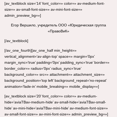
[av_textblock size=’14’ font_color=» color=» av-medium-font-
size=» av-small-font-size=» av-mini-font-size=»
admin_preview_bg=»]
Егор Вершило, учредитель ООО «Юридическая группа
«ПравоВиК»
[/av_textblock]
[/av_one_fourth][av_one_half min_height=»
vertical_alignment=’av-align-top’ space=» margin=’0px’
margin_sync=’true’ padding=’0px’ padding_sync=’true’ border=»
border_color=» radius=’0px’ radius_sync=’true’
background_color=» src=» attachment=» attachment_size=»
background_position=’top left’ background_repeat=’no-repeat’
animation=’fade-in’ mobile_breaking=» mobile_display=»]
[av_textblock size=’20’ font_color=» color=» av-medium-
hide=’aviaTBav-medium-hide’ av-small-hide=’aviaTBav-small-
hide’ av-mini-hide=’aviaTBav-mini-hide’ av-medium-font-size=»
av-small-font-size=» av-mini-font-size=» admin_preview_bg=»]