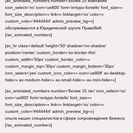
[av_animated_numbers number=’Более 20 компаний’
icon_select=’no’ icon=’ue800′ font=’entypo-fontello’ font_size=»
font_size_description=» link=» linktarget=’no’ color=»
custom_color=’#444444′ admin_preview_bg=»]
обслуживаются в Юридической группе ПравоВиК
[/av_animated_numbers]
[av_hr class=’default’ height=’50’ shadow=’no-shadow’
position=’center’ custom_border=’av-border-thin’
custom_width=’50px’ custom_border_color=»
custom_margin_top=’30px’ custom_margin_bottom=’30px’
icon_select=’yes’ custom_icon_color=» icon=’ue808′ av-desktop-
hide=» av-medium-hide=» av-small-hide=» av-mini-hide=»]
[av_animated_numbers number=’Более 15 лет’ icon_select=’no’
icon=’ue800′ font=’entypo-fontello’ font_size=»
font_size_description=» link=» linktarget=’no’ color=»
custom_color=’#444444′ admin_preview_bg=»]
опыта наших специалистов в сфере сопровождения бизнеса
[/av_animated_numbers]