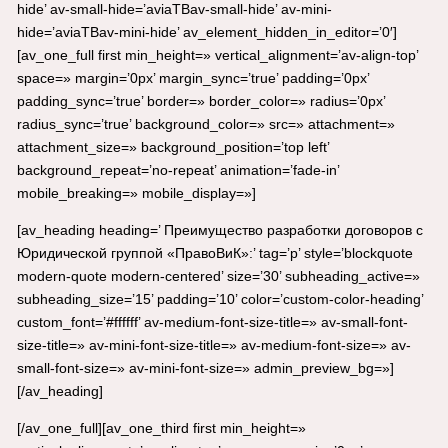
hide’ av-small-hide=’aviaTBav-small-hide’ av-mini-
hide=’aviaTBav-mini-hide’ av_element_hidden_in_editor=’0′]
[av_one_full first min_height=» vertical_alignment=’av-align-top’
space=» margin=’0px’ margin_sync=’true’ padding=’0px’
padding_sync=’true’ border=» border_color=» radius=’0px’
radius_sync=’true’ background_color=» src=» attachment=»
attachment_size=» background_position=’top left’
background_repeat=’no-repeat’ animation=’fade-in’
mobile_breaking=» mobile_display=»]
[av_heading heading=’ Преимущество разработки договоров с
Юридической группой «ПравоВиК»:’ tag=’p’ style=’blockquote
modern-quote modern-centered’ size=’30’ subheading_active=»
subheading_size=’15’ padding=’10’ color=’custom-color-heading’
custom_font=’#ffffff’ av-medium-font-size-title=» av-small-font-
size-title=» av-mini-font-size-title=» av-medium-font-size=» av-
small-font-size=» av-mini-font-size=» admin_preview_bg=»]
[/av_heading]
[/av_one_full][av_one_third first min_height=»