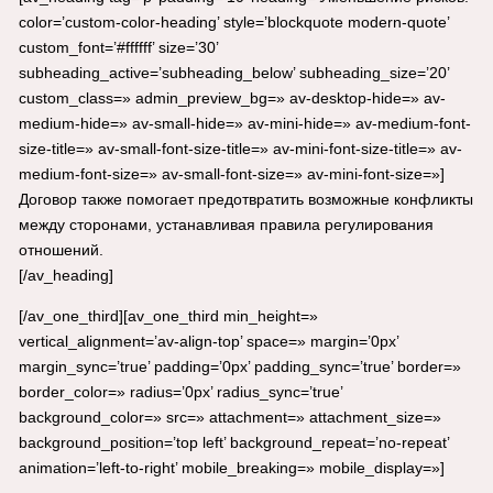
color=’custom-color-heading’ style=’blockquote modern-quote’
custom_font=’#ffffff’ size=’30’
subheading_active=’subheading_below’ subheading_size=’20’
custom_class=» admin_preview_bg=» av-desktop-hide=» av-
medium-hide=» av-small-hide=» av-mini-hide=» av-medium-font-
size-title=» av-small-font-size-title=» av-mini-font-size-title=» av-
medium-font-size=» av-small-font-size=» av-mini-font-size=»]
Договор также помогает предотвратить возможные конфликты
между сторонами, устанавливая правила регулирования
отношений.
[/av_heading]
[/av_one_third][av_one_third min_height=»
vertical_alignment=’av-align-top’ space=» margin=’0px’
margin_sync=’true’ padding=’0px’ padding_sync=’true’ border=»
border_color=» radius=’0px’ radius_sync=’true’
background_color=» src=» attachment=» attachment_size=»
background_position=’top left’ background_repeat=’no-repeat’
animation=’left-to-right’ mobile_breaking=» mobile_display=»]