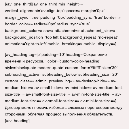
[/av_one_third][av_one_third min_height=»
vertical_alignment=’av-align-top’ space=» margin=’0px’
margin_sync=’true’ padding=’0px’ padding_sync=’true’ border=»
border_color=» radius=’0px’ radius_sync=’true’
background_color=» src=» attachment=» attachment_size=»
background_position=’top left’ background_repeat=’no-repeat’
animation=’right-to-left’ mobile_breaking=» mobile_display=»]
[av_heading tag=’p’ padding=’10’ heading=’Сохранение
времени и ресурсов. ‘ color=’custom-color-heading’
style=’blockquote modern-quote’ custom_font=’#ffffff’ size=’30’
subheading_active=’subheading_below’ subheading_size=’20’
custom_class=» admin_preview_bg=» av-desktop-hide=» av-
medium-hide=» av-small-hide=» av-mini-hide=» av-medium-font-
size-title=» av-small-font-size-title=» av-mini-font-size-title=» av-
medium-font-size=» av-small-font-size=» av-mini-font-size=»]
Договор может помочь избежать сложных переговоров между
сторонами, облегчая процесс выполнения обязательств.
[/av_heading]