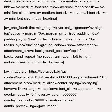
desktop-hide=» av-medium-hide=» av-small-hide=» av-mini-
hide=» av-medium-font-size-title=» av-small-font-size-title=» av-
mini-font-size-title=» av-medium-font-size=» av-small-font-size=»
av-mini-font-size=»][/av_heading]
[av_one_fourth first min_height=» vertical_alignment=’av-align-
top’ space=» margin=’0px’ margin_sync=’true’ padding=’0px’
padding_sync=’true’ border=» border_color=» radius=’0px’
radius_sync=’true’ background_color=» src=» attachment=»
attachment_size=» background_position=’top left’
background_repeat=’no-repeat’ animation=’left-to-right’
mobile_breaking=» mobile_display=»]
[av_image src=’https://lgpravovik.by/wp-
content/uploads/2019/04/vershilo-300×300.png’ attachment=’341′
attachment_size=’medium’ align=’center’ styling=’no-styling’
hover=» link=» target=» caption=» font_size=» appearance=»
overlay_opacity=’0.4′ overlay_color=’#000000′
overlay_text_color=’#ffffff’ animation=’fade-in’
admin_preview_bg=»][/av_image]