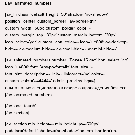
[/av_animated_numbers]
[av_hr class=’default’ height=’50’ shadow=’no-shadow’
position=’center’ custom_border=’av-border-thin’
custom_width=’50px’ custom_border_color=»
custom_margin_top=’30px’ custom_margin_bottom=’30px’
icon_select=’yes’ custom_icon_color=» icon=’ue808′ av-desktop-
hide=» av-medium-hide=» av-small-hide=» av-mini-hide=»]
[av_animated_numbers number=’Более 15 лет’ icon_select=’no’
icon=’ue800′ font=’entypo-fontello’ font_size=»
font_size_description=» link=» linktarget=’no’ color=»
custom_color=’#444444′ admin_preview_bg=»]
опыта наших специалистов в сфере сопровождения бизнеса
[/av_animated_numbers]
[/av_one_fourth]
[/av_section]
[av_section min_height=» min_height_px=’500px’
padding=’default’ shadow=’no-shadow’ bottom_border=’no-