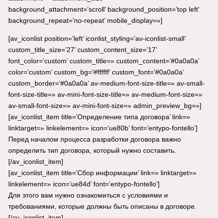
background_attachment=’scroll’ background_position=’top left’
background_repeat=’no-repeat’ mobile_display=»]
[av_iconlist position=’left’ iconlist_styling=’av-iconlist-small’
custom_title_size=’27’ custom_content_size=’17’
font_color=’custom’ custom_title=» custom_content=’#0a0a0a’
color=’custom’ custom_bg=’#ffffff’ custom_font=’#0a0a0a’
custom_border=’#0a0a0a’ av-medium-font-size-title=» av-small-
font-size-title=» av-mini-font-size-title=» av-medium-font-size=»
av-small-font-size=» av-mini-font-size=» admin_preview_bg=»]
[av_iconlist_item title=’Определение типа договора’ link=»
linktarget=» linkelement=» icon=’ue80b’ font=’entypo-fontello’]
Перед началом процесса разработки договора важно
определить тип договора, который нужно составить.
[/av_iconlist_item]
[av_iconlist_item title=’Сбор информации’ link=» linktarget=»
linkelement=» icon=’ue84d’ font=’entypo-fontello’]
Для этого вам нужно ознакомиться с условиями и
требованиями, которые должны быть описаны в договоре.
[/av_iconlist_item]