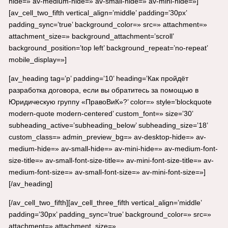
hide=» av-medium-hide=» av-small-hide=» av-mini-hide=»]
[av_cell_two_fifth vertical_align=’middle’ padding=’30px’
padding_sync=’true’ background_color=» src=» attachment=»
attachment_size=» background_attachment=’scroll’
background_position=’top left’ background_repeat=’no-repeat’
mobile_display=»]
[av_heading tag=’p’ padding=’10’ heading=’Как пройдёт
разработка договора, если вы обратитесь за помощью в
Юридическую группу «ПравоВиК»?’ color=» style=’blockquote
modern-quote modern-centered’ custom_font=» size=’30’
subheading_active=’subheading_below’ subheading_size=’18’
custom_class=» admin_preview_bg=» av-desktop-hide=» av-
medium-hide=» av-small-hide=» av-mini-hide=» av-medium-font-
size-title=» av-small-font-size-title=» av-mini-font-size-title=» av-
medium-font-size=» av-small-font-size=» av-mini-font-size=»]
[/av_heading]
[/av_cell_two_fifth][av_cell_three_fifth vertical_align=’middle’
padding=’30px’ padding_sync=’true’ background_color=» src=»
attachment=» attachment_size=»