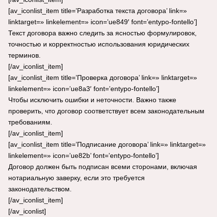
[av_iconlist_item title=’Разработка текста договора’ link=»
linktarget=» linkelement=» icon=’ue849′ font=’entypo-fontello’]
Текст договора важно следить за ясностью формулировок,
точностью и корректностью использования юридических
терминов.
[/av_iconlist_item]
[av_iconlist_item title=’Проверка договора’ link=» linktarget=»
linkelement=» icon=’ue8a3′ font=’entypo-fontello’]
Чтобы исключить ошибки и неточности. Важно также
проверить, что договор соответствует всем законодательным
требованиям.
[/av_iconlist_item]
[av_iconlist_item title=’Подписание договора’ link=» linktarget=»
linkelement=» icon=’ue82b’ font=’entypo-fontello’]
Договор должен быть подписан всеми сторонами, включая
нотариальную заверку, если это требуется
законодательством.
[/av_iconlist_item]
[/av_iconlist]