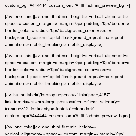
custom_bg=’#444444′ custom_font=’#ffffff’ admin_preview_bg=»]
[/av_one_third][av_one_third min_height=» vertical_alignment=»
space=» custom_margin=» margin=’0px’ padding=’0px’ border=»
border_color=» radius=’0px’ background_color=» src=»
background_position=’top left’ background_repeat=’no-repeat’
animation=» mobile_breaking=» mobile_display=»]
[/av_one_third][av_one_third min_height=» vertical_alignment=»
space=» custom_margin=» margin=’0px’ padding=’0px’ border=»
border_color=» radius=’0px’ background_color=» src=»
background_position=’top left’ background_repeat=’no-repeat’
animation=» mobile_breaking=» mobile_display=»]
[av_button label=’Договор перевозки’ link=’page,4157′
link_target=» size=’x-large’ position=’center’ icon_select=’yes’
icon=’ue812′ font=’entypo-fontello’ color=’dark’
custom_bg=’#444444′ custom_font=’#ffffff’ admin_preview_bg=»]
[/av_one_third][av_one_third first min_height=»
vertical_alignment=» space=» custom_margin=» margin=’0px’