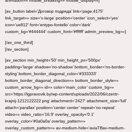
animation=» mobile_breaking=» mobile_display=»]
[av_button label=’Договор подряда’ link=’page,4175′
link_target=» size=’x-large’ position=’center’ icon_select=’yes’
icon=’ue812′ font=’entypo-fontello’ color=’dark’
custom_bg=’#444444′ custom_font=’#ffffff’ admin_preview_bg=»]
[/av_one_third]
[/av_section]
[av_section min_height=’50’ min_height_px=’500px’
padding=’large’ shadow=’no-shadow’ bottom_border=’no-border-
styling’ bottom_border_diagonal_color=’#333333′
bottom_border_diagonal_direction=» bottom_border_style=»
custom_arrow_bg=» id=» color=’main_color’ custom_bg=»
src=’https://lgpravovik.by/wp-content/uploads/2022/06/czentr-
krajnij-1212122222.png’ attachment=’2427′ attachment_size=’full’
attach=’parallax’ position=’center center’ repeat=’no-repeat’
video=» video_ratio=’16:9′ overlay_opacity=’0.1′
overlay_color=’#0a0a0a’ overlay_pattern=»
overlay_custom_pattern=» av-medium-hide=’aviaTBav-medium-