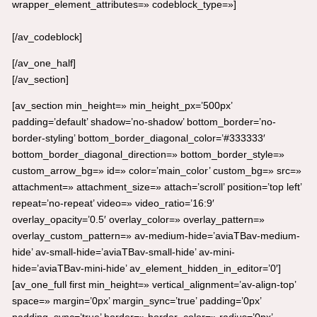
wrapper_element_attributes=» codeblock_type=»]
[/av_codeblock]
[/av_one_half]
[/av_section]
[av_section min_height=» min_height_px=’500px’
padding=’default’ shadow=’no-shadow’ bottom_border=’no-
border-styling’ bottom_border_diagonal_color=’#333333′
bottom_border_diagonal_direction=» bottom_border_style=»
custom_arrow_bg=» id=» color=’main_color’ custom_bg=» src=»
attachment=» attachment_size=» attach=’scroll’ position=’top left’
repeat=’no-repeat’ video=» video_ratio=’16:9′
overlay_opacity=’0.5′ overlay_color=» overlay_pattern=»
overlay_custom_pattern=» av-medium-hide=’aviaTBav-medium-
hide’ av-small-hide=’aviaTBav-small-hide’ av-mini-
hide=’aviaTBav-mini-hide’ av_element_hidden_in_editor=’0′]
[av_one_full first min_height=» vertical_alignment=’av-align-top’
space=» margin=’0px’ margin_sync=’true’ padding=’0px’
padding_sync=’true’ border=» border_color=» radius=’0px’