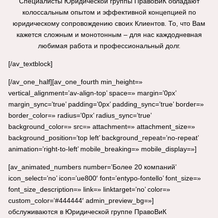
Специалисты Юридической группы ПравоВиК обладают
колоссальным опытом и эффективной концепцией по
юридическому сопровождению своих Клиентов. То, что Вам
кажется сложным и монотонным – для нас каждодневная
любимая работа и профессиональный долг.
[/av_textblock]
[/av_one_half][av_one_fourth min_height=»
vertical_alignment=’av-align-top’ space=» margin=’0px’
margin_sync=’true’ padding=’0px’ padding_sync=’true’ border=»
border_color=» radius=’0px’ radius_sync=’true’
background_color=» src=» attachment=» attachment_size=»
background_position=’top left’ background_repeat=’no-repeat’
animation=’right-to-left’ mobile_breaking=» mobile_display=»]
[av_animated_numbers number=’Более 20 компаний’
icon_select=’no’ icon=’ue800′ font=’entypo-fontello’ font_size=»
font_size_description=» link=» linktarget=’no’ color=»
custom_color=’#444444′ admin_preview_bg=»]
обслуживаются в Юридической группе ПравоВиК