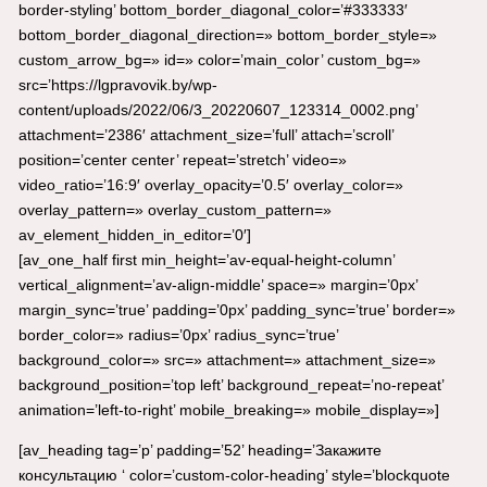
border-styling’ bottom_border_diagonal_color=’#333333′
bottom_border_diagonal_direction=» bottom_border_style=»
custom_arrow_bg=» id=» color=’main_color’ custom_bg=»
src=’https://lgpravovik.by/wp-
content/uploads/2022/06/3_20220607_123314_0002.png’
attachment=’2386′ attachment_size=’full’ attach=’scroll’
position=’center center’ repeat=’stretch’ video=»
video_ratio=’16:9′ overlay_opacity=’0.5′ overlay_color=»
overlay_pattern=» overlay_custom_pattern=»
av_element_hidden_in_editor=’0′]
[av_one_half first min_height=’av-equal-height-column’
vertical_alignment=’av-align-middle’ space=» margin=’0px’
margin_sync=’true’ padding=’0px’ padding_sync=’true’ border=»
border_color=» radius=’0px’ radius_sync=’true’
background_color=» src=» attachment=» attachment_size=»
background_position=’top left’ background_repeat=’no-repeat’
animation=’left-to-right’ mobile_breaking=» mobile_display=»]
[av_heading tag=’p’ padding=’52’ heading=’Закажите
консультацию ‘ color=’custom-color-heading’ style=’blockquote