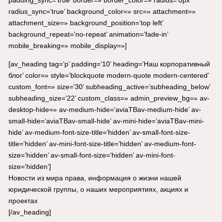
radius_sync=’true’ background_color=» src=» attachment=»
attachment_size=» background_position=’top left’
background_repeat=’no-repeat’ animation=’fade-in’
mobile_breaking=» mobile_display=»]
[av_heading tag=’p’ padding=’10’ heading=’Наш корпоративный
блог’ color=» style=’blockquote modern-quote modern-centered’
custom_font=» size=’30’ subheading_active=’subheading_below’
subheading_size=’22’ custom_class=» admin_preview_bg=» av-
desktop-hide=» av-medium-hide=’aviaTBav-medium-hide’ av-
small-hide=’aviaTBav-small-hide’ av-mini-hide=’aviaTBav-mini-
hide’ av-medium-font-size-title=’hidden’ av-small-font-size-
title=’hidden’ av-mini-font-size-title=’hidden’ av-medium-font-
size=’hidden’ av-small-font-size=’hidden’ av-mini-font-
size=’hidden’]
Новости из мира права, информация о жизни нашей
юридической группы, о наших мероприятиях, акциях и
проектах
[/av_heading]