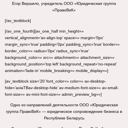
Егор Вершило, учредитель ООО «Юридическая группа
«ПравоВиК»
[/av_textblock]
[/av_one_fourth][av_one_half min_height=»
vertical_alignment=’av-align-top’ space=» margin=’0px’
margin_sync=’true’ padding=’0px’ padding_sync=’true’ border=»
border_color=» radius=’0px’ radius_sync=’true’
background_color=» src=» attachment=» attachment_size=»
background_position=’top left’ background_repeat=’no-repeat’
animation=’fade-in’ mobile_breaking=» mobile_display=»]
[av_textblock size=’20’ font_color=» color=» av-desktop-
hide=’aviaTBav-desktop-hide’ av-medium-font-size=» av-small-
font-size=» av-mini-font-size=» admin_preview_bg=»]
Одно из направлений деятельности ООО «Юридическая
группа ПравоВиК» — юридическое сопровождение бизнеса в
Республике Беларусь