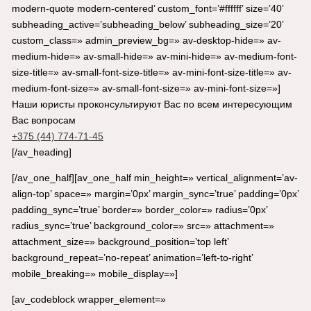
modern-quote modern-centered’ custom_font=’#ffffff’ size=’40’
subheading_active=’subheading_below’ subheading_size=’20’
custom_class=» admin_preview_bg=» av-desktop-hide=» av-
medium-hide=» av-small-hide=» av-mini-hide=» av-medium-font-
size-title=» av-small-font-size-title=» av-mini-font-size-title=» av-
medium-font-size=» av-small-font-size=» av-mini-font-size=»]
Наши юристы проконсультируют Вас по всем интересующим
Вас вопросам
+375 (44) 774-71-45
[/av_heading]
[/av_one_half][av_one_half min_height=» vertical_alignment=’av-
align-top’ space=» margin=’0px’ margin_sync=’true’ padding=’0px’
padding_sync=’true’ border=» border_color=» radius=’0px’
radius_sync=’true’ background_color=» src=» attachment=»
attachment_size=» background_position=’top left’
background_repeat=’no-repeat’ animation=’left-to-right’
mobile_breaking=» mobile_display=»]
[av_codeblock wrapper_element=»