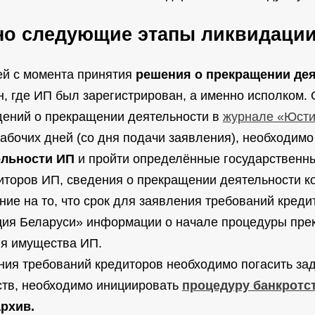
но следующие этапы ликвидации
ей с момента принятия
решения о прекращении де
н, где ИП был зарегистрирован, а именно исполком.
дений о прекращении деятельности в
журнале «Юсти
рабочих дней (со дня подачи заявления), необходимо
ельности ИП
и пройти определённые государственны
иторов ИП, сведения о прекращении деятельности к
е на то, что срок для заявления требований креди
ция Беларуси» информации о начале процедуры пре
ия имущества ИП.
ния требований кредиторов необходимо погасить за
дств, необходимо инициировать
процедуру банкротст
архив.